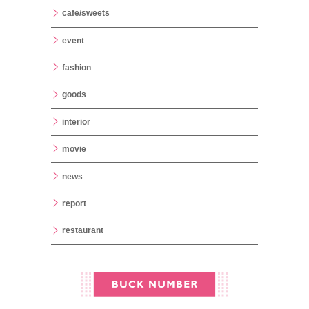
cafe/sweets
event
fashion
goods
interior
movie
news
report
restaurant