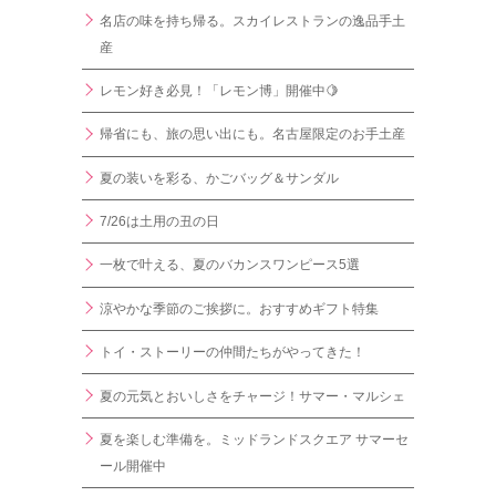
名店の味を持ち帰る。スカイレストランの逸品手土
産
レモン好き必見！「レモン博」開催中🍋
帰省にも、旅の思い出にも。名古屋限定のお手土産
夏の装いを彩る、かごバッグ＆サンダル
7/26は土用の丑の日
一枚で叶える、夏のバカンスワンピース5選
涼やかな季節のご挨拶に。おすすめギフト特集
トイ・ストーリーの仲間たちがやってきた！
夏の元気とおいしさをチャージ！サマー・マルシェ
夏を楽しむ準備を。ミッドランドスクエア サマーセ
ール開催中