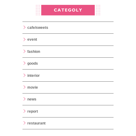
cafe/sweets
event
fashion
goods
interior
movie
news
report
restaurant