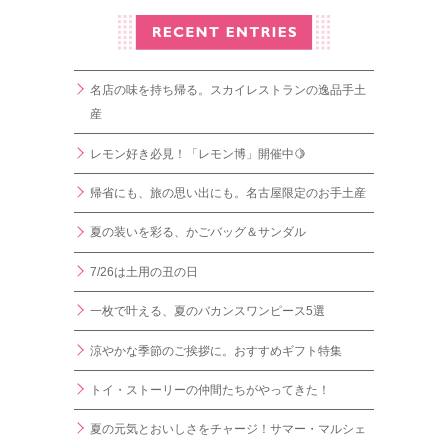
名店の味を持ち帰る。スカイレストランの逸品手土
産
レモン好き必見！「レモン博」開催中🍋
帰省にも、旅の思い出にも。名古屋限定のお手土産
夏の装いを彩る、かごバッグ＆サンダル
7/26は土用の丑の日
一枚で叶える、夏のバカンスワンピース5選
涼やかな季節のご挨拶に。おすすめギフト特集
トイ・ストーリーの仲間たちがやってきた！
夏の元気とおいしさをチャージ！サマー・マルシェ