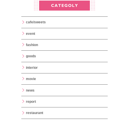
cafe/sweets
event
fashion
goods
interior
movie
news
report
restaurant