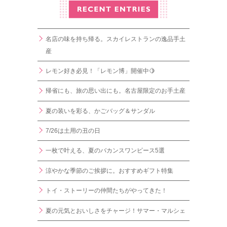
名店の味を持ち帰る。スカイレストランの逸品手土
産
レモン好き必見！「レモン博」開催中🍋
帰省にも、旅の思い出にも。名古屋限定のお手土産
夏の装いを彩る、かごバッグ＆サンダル
7/26は土用の丑の日
一枚で叶える、夏のバカンスワンピース5選
涼やかな季節のご挨拶に。おすすめギフト特集
トイ・ストーリーの仲間たちがやってきた！
夏の元気とおいしさをチャージ！サマー・マルシェ