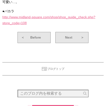
可愛い…。
●バカラ
http://www.midland-square.com/shop/shop_guide_check.php?
store_code=108
＜
Before
Next
＞
ブログトップ