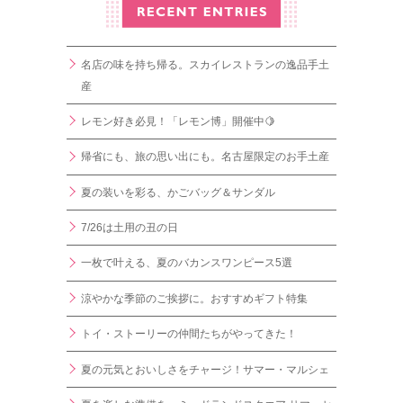
名店の味を持ち帰る。スカイレストランの逸品手土
産
レモン好き必見！「レモン博」開催中🍋
帰省にも、旅の思い出にも。名古屋限定のお手土産
夏の装いを彩る、かごバッグ＆サンダル
7/26は土用の丑の日
一枚で叶える、夏のバカンスワンピース5選
涼やかな季節のご挨拶に。おすすめギフト特集
トイ・ストーリーの仲間たちがやってきた！
夏の元気とおいしさをチャージ！サマー・マルシェ