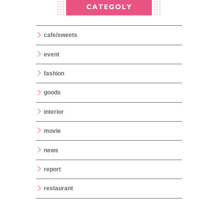
cafe/sweets
event
fashion
goods
interior
movie
news
report
restaurant