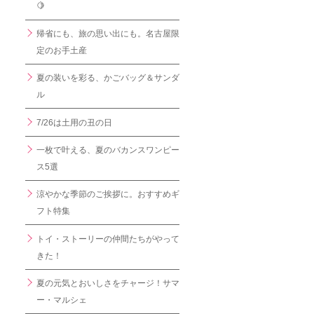
🍋
帰省にも、旅の思い出にも。名古屋限
定のお手土産
夏の装いを彩る、かごバッグ＆サンダ
ル
7/26は土用の丑の日
一枚で叶える、夏のバカンスワンピー
ス5選
涼やかな季節のご挨拶に。おすすめギ
フト特集
トイ・ストーリーの仲間たちがやって
きた！
夏の元気とおいしさをチャージ！サマ
ー・マルシェ