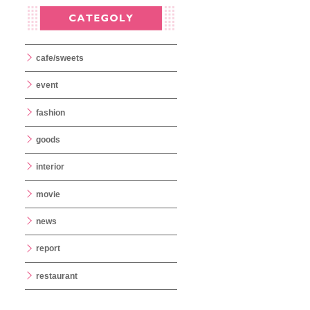
cafe/sweets
event
fashion
goods
interior
movie
news
report
restaurant