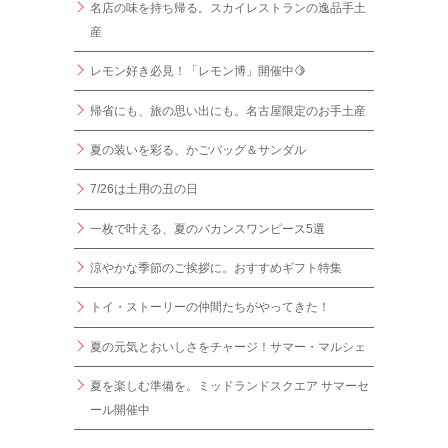
名店の味を持ち帰る。スカイレストランの逸品手土
産
レモン好き必見！「レモン博」開催中🍋
帰省にも、旅の思い出にも。名古屋限定のお手土産
夏の装いを彩る、かごバッグ＆サンダル
7/26は土用の丑の日
一枚で叶える、夏のバカンスワンピース5選
涼やかな季節のご挨拶に。おすすめギフト特集
トイ・ストーリーの仲間たちがやってきた！
夏の元気とおいしさをチャージ！サマー・マルシェ
夏を楽しむ準備を。ミッドランドスクエア サマーセ
ール開催中