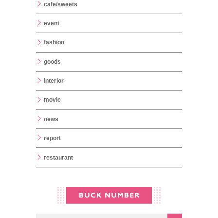
cafe/sweets
event
fashion
goods
interior
movie
news
report
restaurant