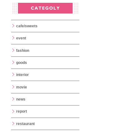
cafe/sweets
event
fashion
goods
interior
movie
news
report
restaurant