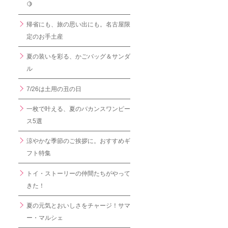
🍋
帰省にも、旅の思い出にも。名古屋限
定のお手土産
夏の装いを彩る、かごバッグ＆サンダ
ル
7/26は土用の丑の日
一枚で叶える、夏のバカンスワンピー
ス5選
涼やかな季節のご挨拶に。おすすめギ
フト特集
トイ・ストーリーの仲間たちがやって
きた！
夏の元気とおいしさをチャージ！サマ
ー・マルシェ