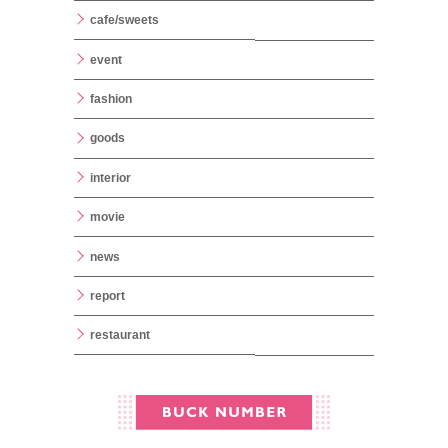
cafe/sweets
event
fashion
goods
interior
movie
news
report
restaurant