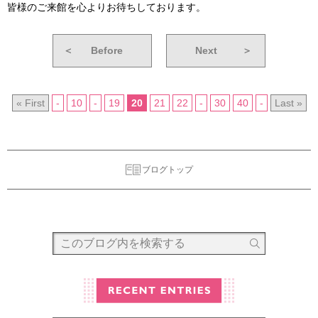
皆様のご来館を心よりお待ちしております。
＜
Before
Next
＞
« First
-
10
-
19
20
21
22
-
30
40
-
Last »
ブログトップ