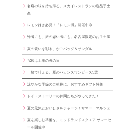
名店の味を持ち帰る。スカイレストランの逸品手土
産
レモン好き必見！「レモン博」開催中🍋
帰省にも、旅の思い出にも。名古屋限定のお手土産
夏の装いを彩る、かごバッグ＆サンダル
7/26は土用の丑の日
一枚で叶える、夏のバカンスワンピース5選
涼やかな季節のご挨拶に。おすすめギフト特集
トイ・ストーリーの仲間たちがやってきた！
夏の元気とおいしさをチャージ！サマー・マルシェ
夏を楽しむ準備を。ミッドランドスクエア サマーセ
ール開催中