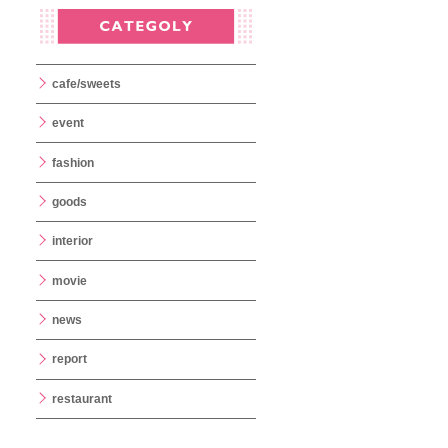
cafe/sweets
event
fashion
goods
interior
movie
news
report
restaurant