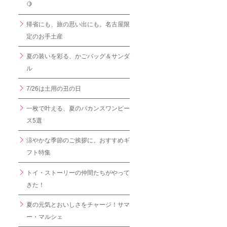
🍋
帰省にも、旅の思い出にも。名古屋限
定のお手土産
夏の装いを彩る、かごバッグ＆サンダ
ル
7/26は土用の丑の日
一枚で叶える、夏のバカンスワンピー
ス5選
涼やかな季節のご挨拶に。おすすめギ
フト特集
トイ・ストーリーの仲間たちがやって
きた！
夏の元気とおいしさをチャージ！サマ
ー・マルシェ