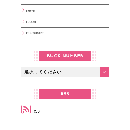
news
report
restaurant
RSS