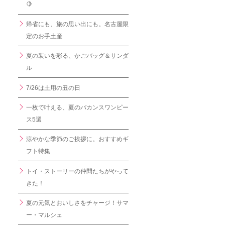
🍋
帰省にも、旅の思い出にも。名古屋限
定のお手土産
夏の装いを彩る、かごバッグ＆サンダ
ル
7/26は土用の丑の日
一枚で叶える、夏のバカンスワンピー
ス5選
涼やかな季節のご挨拶に。おすすめギ
フト特集
トイ・ストーリーの仲間たちがやって
きた！
夏の元気とおいしさをチャージ！サマ
ー・マルシェ