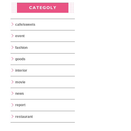
cafe/sweets
event
fashion
goods
interior
movie
news
report
restaurant