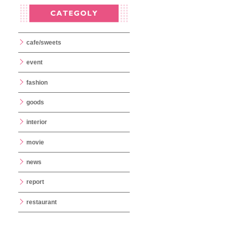
cafe/sweets
event
fashion
goods
interior
movie
news
report
restaurant