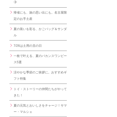
🍋
帰省にも、旅の思い出にも。名古屋限
定のお手土産
夏の装いを彩る、かごバッグ＆サンダ
ル
7/26は土用の丑の日
一枚で叶える、夏のバカンスワンピー
ス5選
涼やかな季節のご挨拶に。おすすめギ
フト特集
トイ・ストーリーの仲間たちがやって
きた！
夏の元気とおいしさをチャージ！サマ
ー・マルシェ