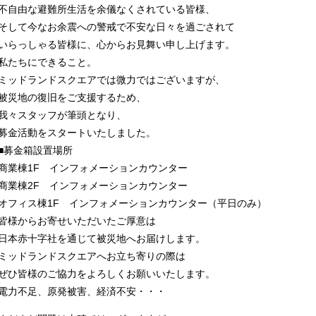
不自由な避難所生活を余儀なくされている皆様、
そして今なお余震への警戒で不安な日々を過ごされて
いらっしゃる皆様に、心からお見舞い申し上げます。
私たちにできること。
ミッドランドスクエアでは微力ではございますが、
被災地の復旧をご支援するため、
我々スタッフが筆頭となり、
募金活動をスタートいたしました。
■募金箱設置場所
商業棟1F インフォメーションカウンター
商業棟2F インフォメーションカウンター
オフィス棟1F インフォメーションカウンター（平日のみ）
皆様からお寄せいただいたご厚意は
日本赤十字社を通じて被災地へお届けします。
ミッドランドスクエアへお立ち寄りの際は
ぜひ皆様のご協力をよろしくお願いいたします。
電力不足、原発被害、経済不安・・・