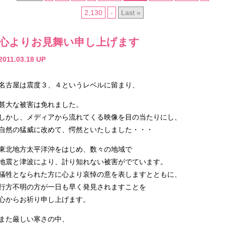
2,130
-
Last »
心よりお見舞い申し上げます
2011.03.18 UP
名古屋は震度３、４というレベルに留まり、
甚大な被害は免れました。
しかし、メディアから流れてくる映像を目の当たりにし、
自然の猛威に改めて、愕然といたしました・・・
東北地方太平洋沖をはじめ、数々の地域で
地震と津波により、計り知れない被害がでています。
犠牲となられた方に心より哀悼の意を表しますとともに、
行方不明の方が一日も早く発見されますことを
心からお祈り申し上げます。
また厳しい寒さの中、