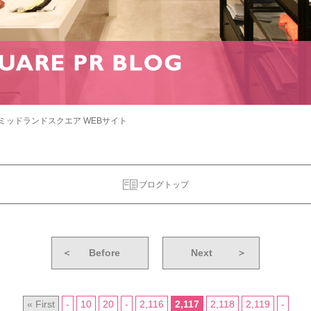
ミッドランドスクエア WEBサイト
ブログトップ
＜
Before
Next
＞
« First
-
10
20
-
2,116
2,117
2,118
2,119
-