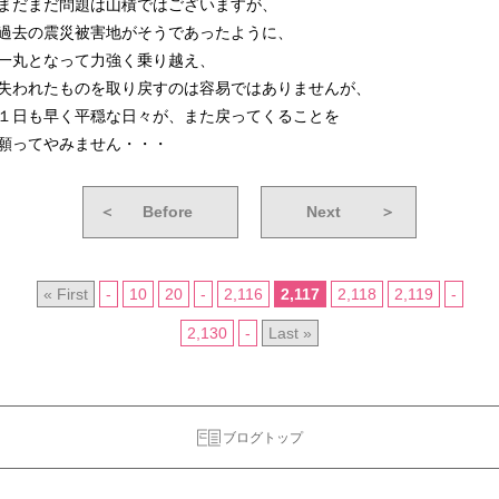
まだまだ問題は山積ではございますが、
過去の震災被害地がそうであったように、
一丸となって力強く乗り越え、
失われたものを取り戻すのは容易ではありませんが、
１日も早く平穏な日々が、また戻ってくることを
願ってやみません・・・
＜
Before
Next
＞
« First
-
10
20
-
2,116
2,117
2,118
2,119
-
2,130
-
Last »
ブログトップ