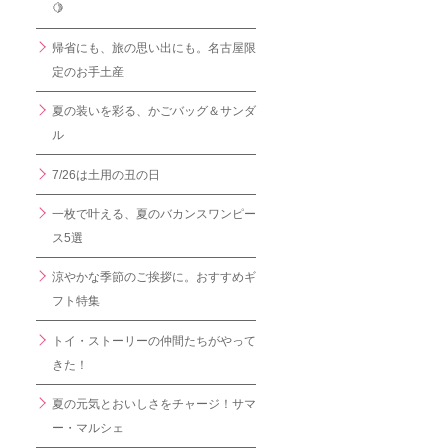
🍋
帰省にも、旅の思い出にも。名古屋限
定のお手土産
夏の装いを彩る、かごバッグ＆サンダ
ル
7/26は土用の丑の日
一枚で叶える、夏のバカンスワンピー
ス5選
涼やかな季節のご挨拶に。おすすめギ
フト特集
トイ・ストーリーの仲間たちがやって
きた！
夏の元気とおいしさをチャージ！サマ
ー・マルシェ