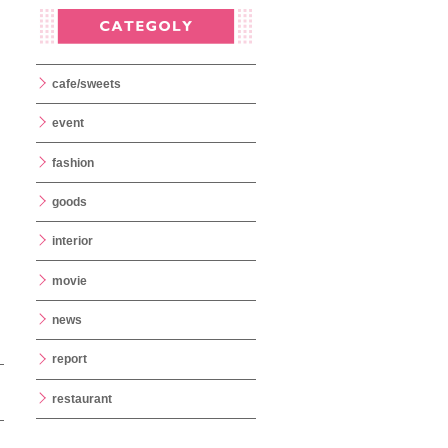
cafe/sweets
event
fashion
goods
interior
movie
news
report
restaurant